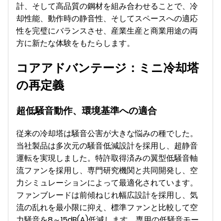
計、そして高品質の鋼材を組み合わせることで、冷
却性能、動作時の静音性、そしてスペースへの適応
性を完璧にバランスさせ、産業生産と商業用途の両
方に新たな体験をもたらします。
コアアドバンテージ：ミニ冷却塔
の再定義
超低騒音動作、環境基準への適合
従来の冷却塔は騒音公害が大きな悩みの種でした。
当社製品は多次元の騒音低減設計を採用し、超静音
運転を実現しました。特許取得済みの翼型低騒音軸
流ファンを採用し、専門研究機関と共同開発し、空
力シミュレーションによって最適化されています。
ファンブレードは前傾ねじれ幅広設計を採用し、気
流の乱れを最小限に抑え、標準ファンと比較して空
力騒音を8～15dB(A)低減します。専用の低騒音モー