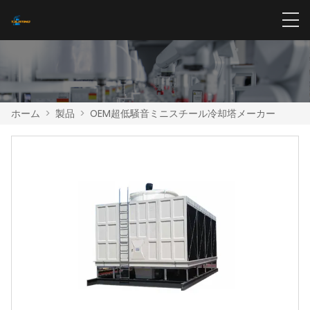
ホーム
>
製品
>
OEM超低騒音ミニスチール冷却塔メーカー