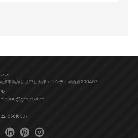
レス
天津市浜海新区中新天津エコシティ河西路300467
ル
jinlatino@gmail.com
-22-65616307