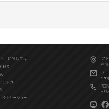
たちに関しては
アド
中国
社概要
メー
風
tian
ランド力
電話
任
+86
ァクトリーショー