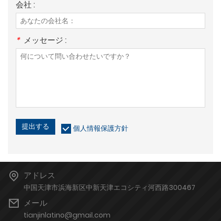
会社 :
*
メッセージ :
提出する
個人情報保護方針
アドレス
中国天津市浜海新区中新天津エコシティ河西路300467
メール
tianjinlatino@gmail.com