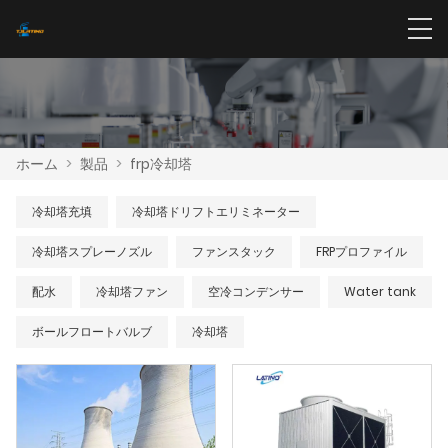
ホーム
>
製品
>
frp冷却塔
冷却塔充填
冷却塔ドリフトエリミネーター
冷却塔スプレーノズル
ファンスタック
FRPプロファイル
配水
冷却塔ファン
空冷コンデンサー
Water tank
ボールフロートバルブ
冷却塔