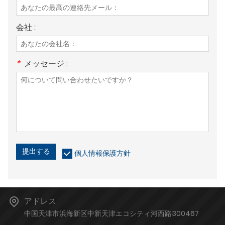
会社 :
*
メッセージ :
提出する
個人情報保護方針
アドレス
中国天津市浜海新区中新天津エコシティ河西路300467