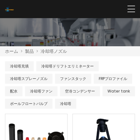
ホーム
>
製品
>
冷却塔ノズル
冷却塔充填
冷却塔ドリフトエリミネーター
冷却塔スプレーノズル
ファンスタック
FRPプロファイル
配水
冷却塔ファン
空冷コンデンサー
Water tank
ボールフロートバルブ
冷却塔