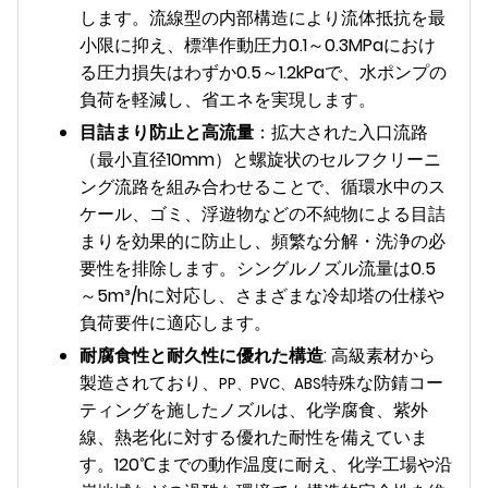
します。流線型の内部構造により流体抵抗を最
小限に抑え、標準作動圧力0.1～0.3MPaにおけ
る圧力損失はわずか0.5～1.2kPaで、水ポンプの
負荷を軽減し、省エネを実現します。
目詰まり防止と高流量
：拡大された入口流路
（最小直径10mm）と螺旋状のセルフクリーニ
ング流路を組み合わせることで、循環水中のス
ケール、ゴミ、浮遊物などの不純物による目詰
まりを効果的に防止し、頻繁な分解・洗浄の必
要性を排除します。シングルノズル流量は0.5
～5m³/hに対応し、さまざまな冷却塔の仕様や
負荷要件に適応します。
耐腐食性と耐久性に優れた構造
: 高級素材から
製造されており、
特殊な防錆コー
PP、PVC、ABS
ティングを施したノズルは、化学腐食、紫外
線、熱老化に対する優れた耐性を備えていま
す。120℃までの動作温度に耐え、化学工場や沿