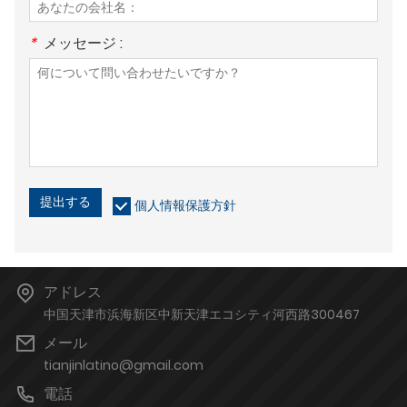
*
メッセージ :
提出する
個人情報保護方針
アドレス
中国天津市浜海新区中新天津エコシティ河西路300467
メール
tianjinlatino@gmail.com
電話