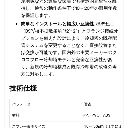
岸地域などの過酷な環境でも構造的完全性を維
持し、通常の動作条件下で10～20年の耐用年数
を保証します。
簡単なインストールと幅広い互換性
: 標準ねじ
（BSP/核不拡散条約 1/2″-2″）とフランジ接続オ
プションを備えた設計により、冷却塔の既存配
管システムを変更することなく、直接設置また
は交換が可能です。国内外の主要メーカーのク
ロスフロー冷却塔モデルと完全な互換性があ
り、新規の冷却塔構成と既存冷却塔の改修の両
方に対応します。
技術仕様
パラメータ
価値
材料
PP、PVC、ABS
スプレー液滴サイズ
40～150μm（圧力によ