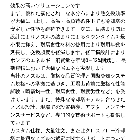
効果の高いソリューションです。
まず、優れた霧化と均一な水分布により熱交換効率
が大幅に向上し、高温・高負荷条件下でも冷却塔の
安定した性能を維持できます。次に、目詰まり防止
設計によりノズルの詰まりによるダウンタイムを最
小限に抑え、耐腐食性材料の使用により耐用年数を
延長し、交換頻度を低減します。低圧損設計により
ポンプのエネルギー消費量を年間8～12%削減し、長
期運転において大幅な省エネを実現します。
当社のノズルは、厳格な品質管理と国際冷却システ
ム規格への準拠に基づき、工場出荷前に厳格な性能
試験（噴霧均一性、耐腐食性、耐疲労性など）を受
けています。また、特殊な冷却塔モデルに合わせた
ノズル設計、現場での設置指導、アフターメンテナ
ンスサービスなど、専門的な技術サポートも提供し
ています。
カスタム仕様、大量注文、またはクロスフロー冷却
塔に最適なノズルの選定に関するサポートについて