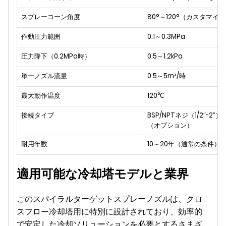
スプレーコーン角度
80°～120°（カスタマイ
作動圧力範囲
0.1～0.3MPa
圧力降下（0.2MPa時）
0.5～1.2kPa
単一ノズル流量
0.5～5m³/時
最大動作温度
120℃
接続タイプ
BSP/NPTネジ（1/2″-2
（オプション）
耐用年数
10～20年（通常の条件）
適用可能な冷却塔モデルと業界
このスパイラルターゲットスプレーノズルは、クロ
スフロー冷却塔用に特別に設計されており、効率的
で安定した冷却ソリューションを必要とするさまざ