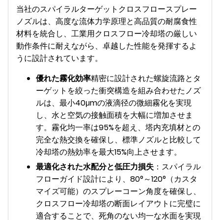
当社のスパイラルターゲットクロスフロースプレー
ノズルは、高度な流体力学原理と高品質の耐腐食性
材料を統合し、工業用クロスフロー冷却塔の厳しい
動作条件に耐えながら、卓越した性能を発揮するよ
うに設計されています。
優れた霧化効率
精密に設計された螺旋流路とタ
ーゲットを絞った衝突構造を組み合わせたノズ
ルは、最小40μmの液滴径の微細霧化を実現
し、水と空気の接触面積を大幅に増加させま
す。霧化均一率は95%を超え、塔内充填材との
完全な熱交換を確保し、標準ノズルと比較して
冷却塔の熱効率を最大15%向上させます。
最適化された水配分と低圧力損失
：スパイラル
フローガイド設計により、80°～120°（カスタ
マイズ可能）のスプレーコーン角度を確保し、
クロスフロー冷却塔の断面レイアウトに完璧に
適合することで、死角のない均一な水面を実現