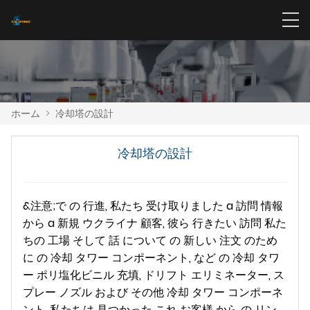
ホーム
>
冷却塔の設計
冷却塔の設計
&注意;で の 行進, 私たち 受け取りました a 訪問 情報
から a 新規 ウクライナ 顧客, 彼ら 行きたい 訪問 私た
ちの 工場 そして 話 について の 新しい 注文 のため
に の 冷却 タワー コンポーネント, など の 冷却 タワ
ー ポリ塩化ビニル 充填, ドリフト エリミネーター, ス
プレー ノズル および その他 冷却 タワー コンポーネ
ント. 私たちは 見つかった これ お客様 から の リン