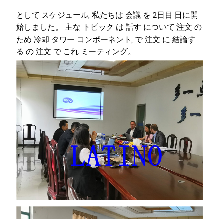
として スケジュール, 私たちは 会議 を 2日目 日に開
始しました。 主な トピック は 話す について 注文 の
ため 冷却 タワー コンポーネント, で 注文 に 結論す
る の 注文 で これ ミーティング。