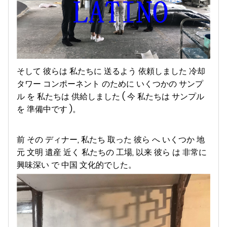
そして 彼らは 私たちに 送るよう 依頼しました 冷却
タワー コンポーネント のために いくつかの サンプ
ル を 私たちは 供給しました ( 今 私たちは サンプル
を 準備中です )。
前 その ディナー, 私たち 取った 彼ら へ いくつか 地
元 文明 遺産 近く 私たちの 工場, 以来 彼ら は 非常に
興味深い で 中国 文化的でした。