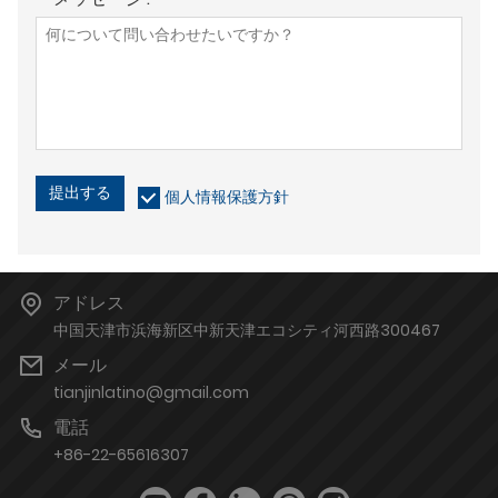
提出する
個人情報保護方針
アドレス
中国天津市浜海新区中新天津エコシティ河西路300467
メール
tianjinlatino@gmail.com
電話
+86-22-65616307