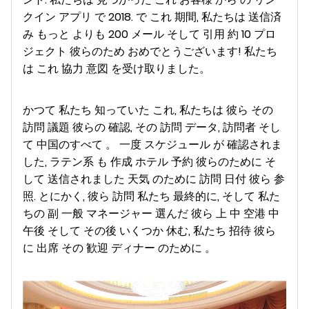
クイン アプリ で 2018. で これ 期間, 私たちは 送信済
み もっと よりも 200 メール そして 引用 約 10 プロ
ジェクト 彼らのため おめでとうございます! 私たち
は これ 協力 意図 を受け取りました。
かつて 私たち 知っていた これ, 私たちは 彼ら その
訪問 議題 彼らの 確認, その 訪問 データ, 訪問者 そし
て 中国のすべて 。 一度 スケジュール が 確認されま
した, ラテン系 も 作成 ホテル 予約 彼らのために そ
して 送信されました 天気 のために 訪問 日付 彼ら 参
照. とにかく, 彼ら 訪問 私たち 最終的に, そして 私た
ちの 副 一般 マネージャー 選んだ 彼ら 上 中 空港 中
午後 そして その後 いくつか 休む, 私たち 招待 彼ら
に 出席 その 歓迎 ディナー のために 。