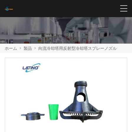
ホーム
>
製品
>
向流冷却塔用反射型冷却塔スプレーノズル