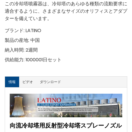
この冷却塔噴霧器は、冷却塔のあらゆる種類の流動要求に
適合するように、さまざまなサイズのオリフィスとアダプ
ターを備えています。
ブランド:
LATINO
製品の産地:
中国
納入時間:
2週間
供給能力:
1000001日セット
情報
ビデオ
ダウンロード
向流冷却塔用反射型冷却塔スプレーノズル