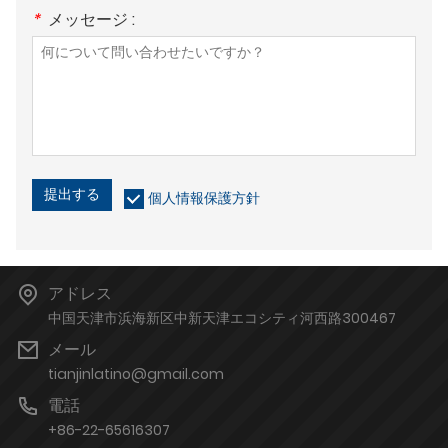
*
メッセージ :
提出する
個人情報保護方針
アドレス
中国天津市浜海新区中新天津エコシティ河西路300467
メール
tianjinlatino@gmail.com
電話
+86-22-65616307