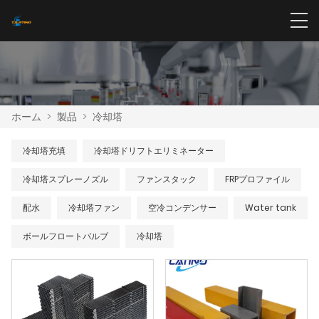
ホーム
>
製品
>
冷却塔
冷却塔充填
冷却塔ドリフトエリミネーター
冷却塔スプレーノズル
ファンスタック
FRPプロファイル
配水
冷却塔ファン
空冷コンデンサー
Water tank
ボールフロートバルブ
冷却塔